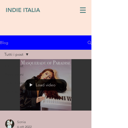
INDIE ITALIA
Blog
Tutti i post
Tutti i post
Recensioni
Indie italiano
Load video
Interviste
Sonia
6 ott 2022