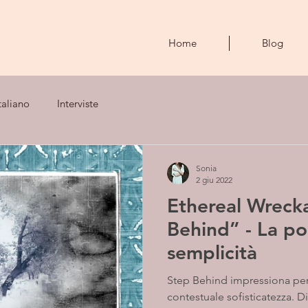
Home
Blog
taliano
Interviste
Sonia
2 giu 2022
Ethereal Wreck
Behind” - La po
semplicità
Step Behind impressiona per 
contestuale sofisticatezza. 