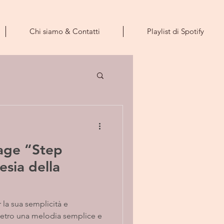
Chi siamo & Contatti
Playlist di Spotify
age “Step
esia della
la sua semplicità e
Dietro una melodia semplice e