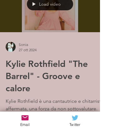
Load video
Sonia
27 ott 2024
Kylie Rothfield "The
Barrel" - Groove e
calore
Kylie Rothfield è una cantautrice e chitarrista
affermata, una forza da non sottovalutare.
Non c'è da stupirsi che la sua voce unica e...
Email
Twitter