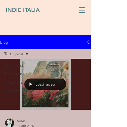
INDIE ITALIA
Blog
Tutti i post
Tutti i post
Recensioni
Indie italiano
Load video
Interviste
Sonia
11 apr 2025