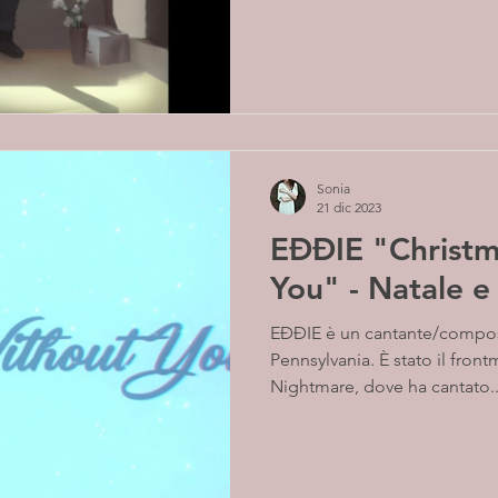
Sonia
21 dic 2023
EĐĐIE "Christm
You" - Natale e
EĐĐIE è un cantante/composi
Pennsylvania. È stato il fron
Nightmare, dove ha cantato..