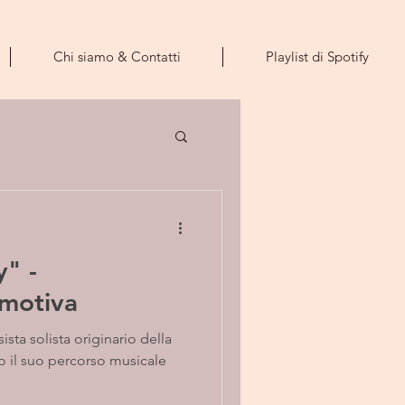
Chi siamo & Contatti
Playlist di Spotify
" -
emotiva
to il suo percorso musicale