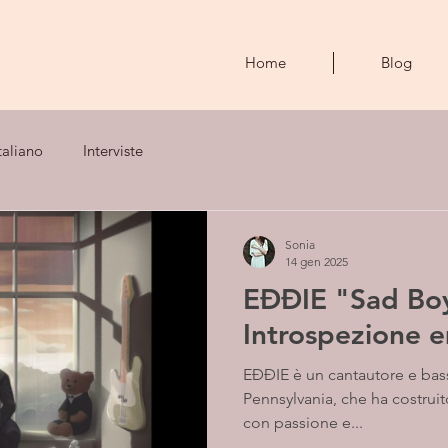
Home
Blog
taliano
Interviste
Sonia
14 gen 2025
EĐĐIE "Sad Boy
Introspezione 
EĐĐIE è un cantautore e bassista solista originario della
Pennsylvania, che ha costrui
con passione e...