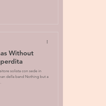
as Without
 perdita
tore solista con sede in
tman della band Nothing but a
.