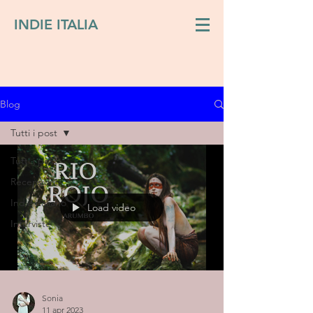
INDIE ITALIA
Blog
Tutti i post
Tutti i post
Recensioni
Indie italiano
Load video
Interviste
Sonia
11 apr 2023