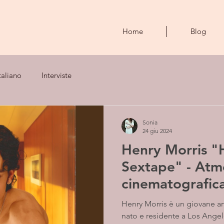
Home
Blog
taliano
Interviste
Sonia
24 giu 2024
Henry Morris "
Sextape" - Atm
cinematografica
Henry Morris è un giovane art
nato e residente a Los Angeles