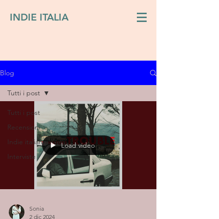
INDIE ITALIA
Blog
Tutti i post
Tutti i post
Recensioni
Indie italiano
Load video
Interviste
Sonia
2 dic 2024