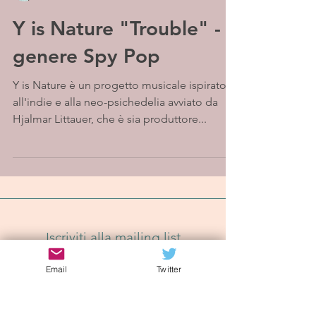
Y is Nature "Trouble" - Il
genere Spy Pop
Y is Nature è un progetto musicale ispirato
all'indie e alla neo-psichedelia avviato da
Hjalmar Littauer, che è sia produttore...
Iscriviti alla mailing list
Email
Twitter
Iscriviti Ora