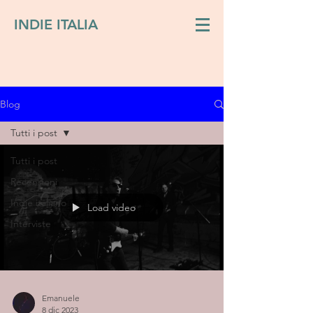
INDIE ITALIA
Blog
Tutti i post
Tutti i post
Recensioni
Indie italiano
Load video
Interviste
Emanuele
8 dic 2023