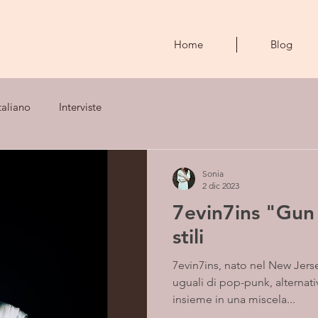
Home
Blog
taliano
Interviste
Sonia
2 dic 2023
7evin7ins "Gun 
stili
7evin7ins, nato nel New Jers
uguali di pop-punk, alternat
insieme in una miscela...