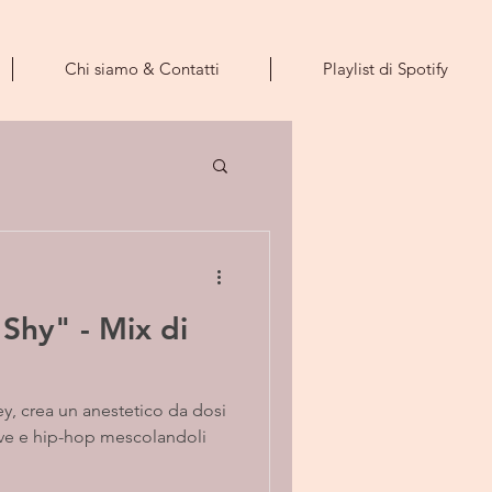
Chi siamo & Contatti
Playlist di Spotify
Shy" - Mix di
ey, crea un anestetico da dosi
ive e hip-hop mescolandoli