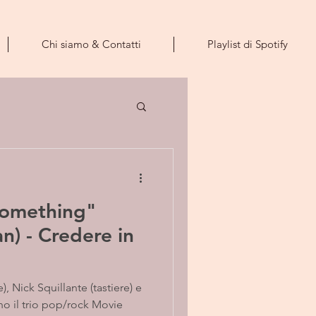
Chi siamo & Contatti
Playlist di Spotify
Something"
n) - Credere in
), Nick Squillante (tastiere) e
no il trio pop/rock Movie