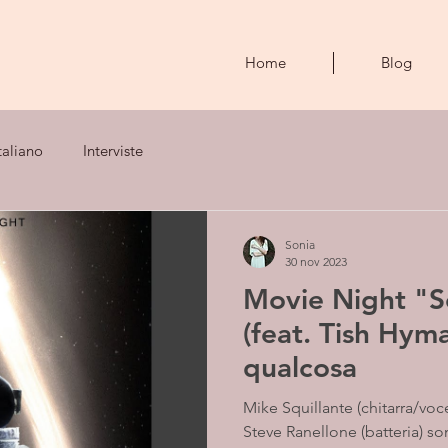
Home
Blog
taliano
Interviste
Sonia
30 nov 2023
Movie Night "
(feat. Tish Hyma
qualcosa
Mike Squillante (chitarra/voce
Steve Ranellone (batteria) so