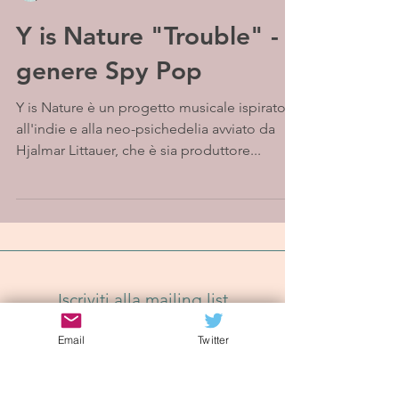
Y is Nature "Trouble" - Il
genere Spy Pop
Y is Nature è un progetto musicale ispirato
all'indie e alla neo-psichedelia avviato da
Hjalmar Littauer, che è sia produttore...
Iscriviti alla mailing list
Email
Twitter
Iscriviti Ora