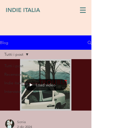
INDIE ITALIA
Blog
Tutti i post
Tutti i post
Recensioni
Indie italiano
Load video
Interviste
Sonia
2 dic 2024