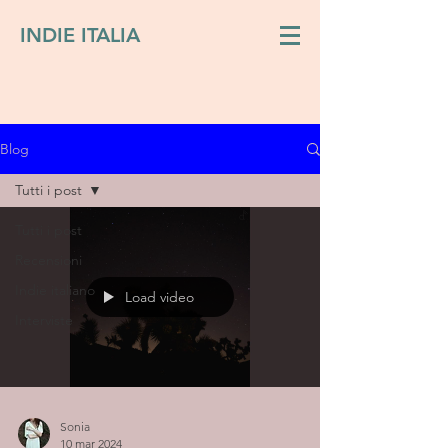
INDIE ITALIA
Blog
Tutti i post
Tutti i post
Recensioni
Indie italiano
Load video
Interviste
Sonia
10 mar 2024