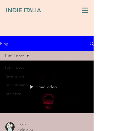
INDIE ITALIA
Blog
Tutti i post
Tutti i post
Recensioni
Indie italiano
Load video
Interviste
Sonia
6 dic 2023