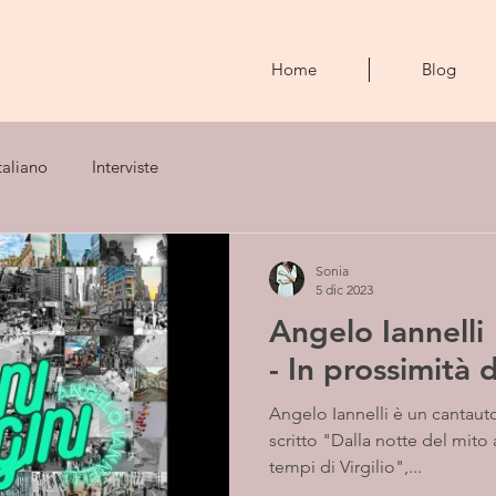
Home
Blog
taliano
Interviste
Sonia
5 dic 2023
Angelo Iannelli 
- In prossimità d
Angelo Iannelli è un cantauto
scritto "Dalla notte del mito 
tempi di Virgilio",...