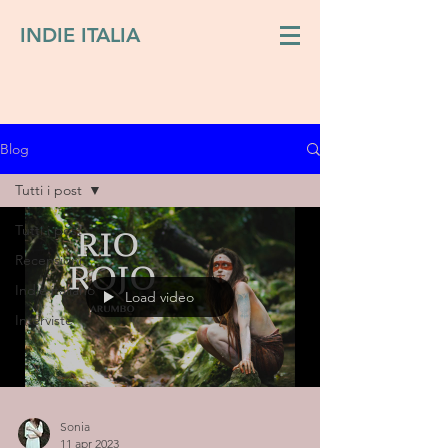
INDIE ITALIA
Blog
Tutti i post
Tutti i post
Recensioni
Indie italiano
Load video
Interviste
Sonia
11 apr 2023