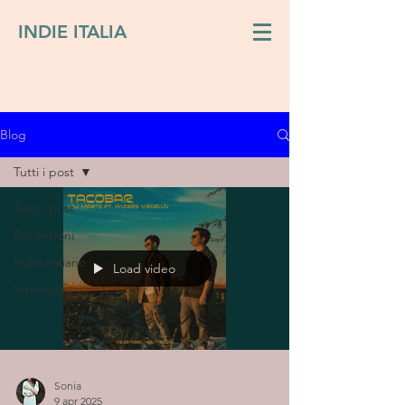
INDIE ITALIA
Blog
Tutti i post
Tutti i post
Recensioni
Indie italiano
Load video
Interviste
Sonia
9 apr 2025