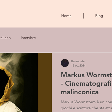
Home
Blog
taliano
Interviste
Emanuele
13 ott 2024
Markus Wormst
- Cinematografi
malinconica
Markus Wormstorm è un compositore, sviluppatore di
giochi e scrittore che sta a