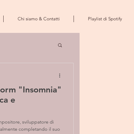
Chi siamo & Contatti
Playlist di Spotify
orm "Insomnia"
ca e
ttualmente completando il suo