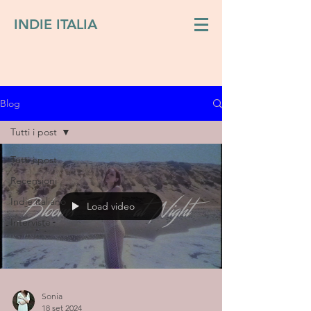
INDIE ITALIA
Blog
Tutti i post
Tutti i post
Recensioni
Indie italiano
Load video
Interviste
Sonia
18 set 2024