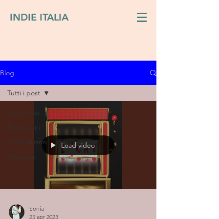
INDIE ITALIA
Blog
Tutti i post
Tutti i post
Recensioni
Indie italiano
Load video
Interviste
Sonia
25 apr 2023