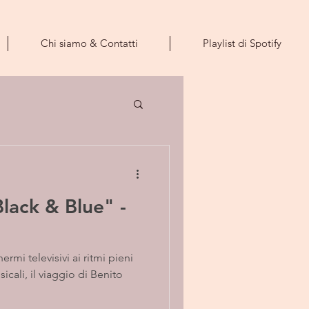
Chi siamo & Contatti
Playlist di Spotify
ack & Blue" -
hermi televisivi ai ritmi pieni
icali, il viaggio di Benito