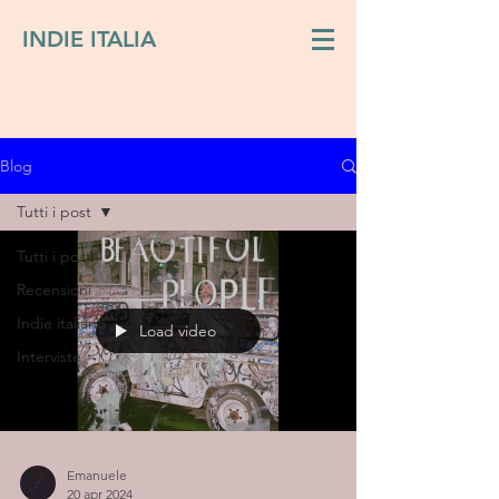
INDIE ITALIA
Blog
Tutti i post
Tutti i post
Recensioni
Indie italiano
Load video
Interviste
Emanuele
20 apr 2024