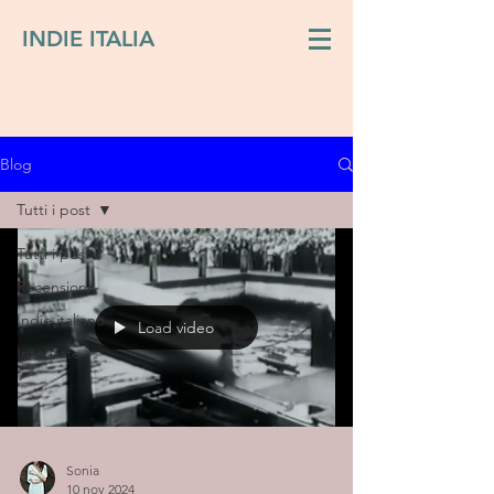
INDIE ITALIA
Blog
Tutti i post
Tutti i post
Recensioni
Indie italiano
Load video
Interviste
Sonia
10 nov 2024