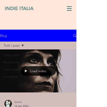
INDIE ITALIA
Blog
Tutti i post
Tutti i post
Recensioni
Indie italiano
Load video
Interviste
Sonia
14 apr 2024