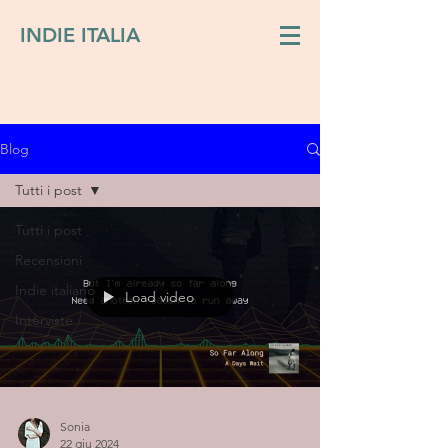
INDIE ITALIA
Blog
Tutti i post
Tutti i post
Recensioni
Indie italiano
Load video
Interviste
Sonia
22 giu 2024