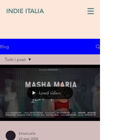
INDIE ITALIA
Blog
Tutti i post
Tutti i post
Recensioni
Indie italiano
Load video
Interviste
Emanuele
22 mar 2024