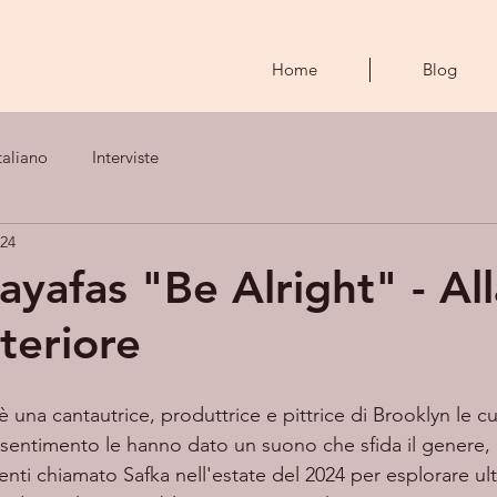
Home
Blog
taliano
Interviste
024
ayafas "Be Alright" - All
nteriore
 è una cantautrice, produttrice e pittrice di Brooklyn le c
di sentimento le hanno dato un suono che sfida il genere,
nti chiamato Safka nell'estate del 2024 per esplorare ul