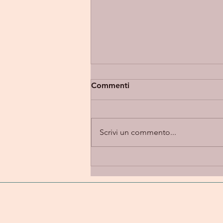
Commenti
Scrivi un commento...
Eupholia “Takes 2” -
introspezione e alternative
rock in una dimensione
emotiva e personale