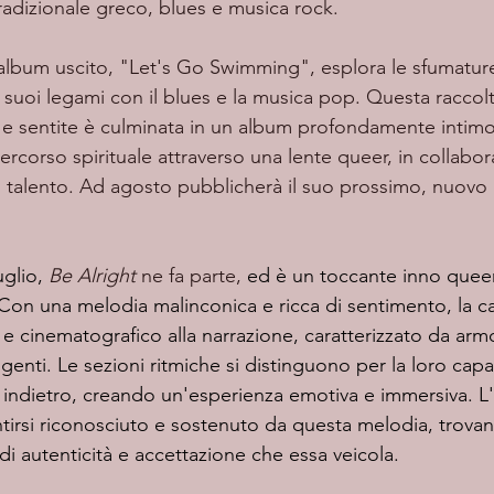
 tradizionale greco, blues e musica rock.
i suoi legami con il blues e la musica pop. Questa raccolt
e sentite è culminata in un album profondamente intimo 
ercorso spirituale attraverso una lente queer, in collabo
 di talento. Ad agosto pubblicherà il suo prossimo, nuovo
uglio, 
Be Alright
 ne fa parte, 
ed è un toccante inno queer
. Con una melodia malinconica e ricca di sentimento, la 
 e cinematografico alla narrazione, caratterizzato da ar
enti. Le sezioni ritmiche si distinguono per la loro capac
e indietro, creando un'esperienza emotiva e immersiva. L
ntirsi riconosciuto e sostenuto da questa melodia, trova
i autenticità e accettazione che essa veicola.