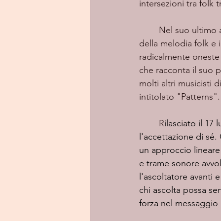
intersezioni tra folk
	Nel suo ultimo album uscito, "Let's Go Swimming", esplora le sfumature del ritmo e 
della melodia folk e 
radicalmente oneste 
che racconta il suo p
molti altri musicisti
intitolato "Patterns".
	R
ilasciato il 17 l
l'accettazione di sé
un approccio lineare
e trame sonore avvolg
l'ascoltatore avanti 
chi ascolta possa se
forza nel messaggio d