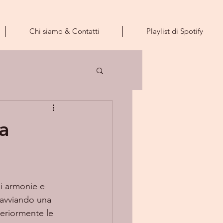
Chi siamo & Contatti
Playlist di Spotify
a
ui armonie e 
 avviando una 
teriormente le 