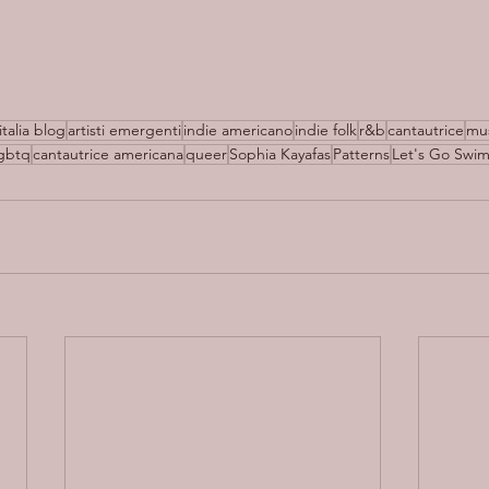
italia blog
artisti emergenti
indie americano
indie folk
r&b
cantautrice
mus
gbtq
cantautrice americana
queer
Sophia Kayafas
Patterns
Let's Go Swi