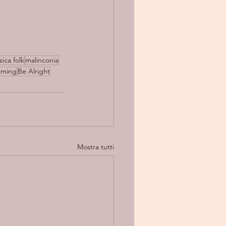
ica folk
malinconia
mming
Be Alright
Mostra tutti