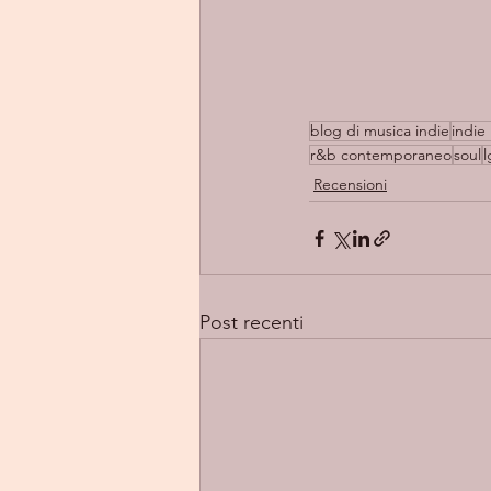
blog di musica indie
indie 
r&b contemporaneo
soul
l
Recensioni
Post recenti