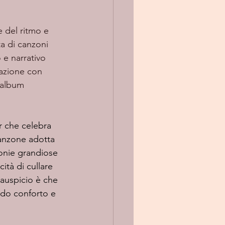
a di canzoni 
e narrativo 
razione con 
 album 
 che celebra 
canzone adotta 
monie grandiose 
ità di cullare 
'auspicio è che 
ndo conforto e 