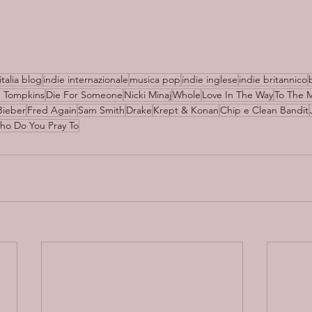
italia blog
indie internazionale
musica pop
indie inglese
indie britannico
 Tompkins
Die For Someone
Nicki Minaj
Whole
Love In The Way
To The 
Bieber
Fred Again
Sam Smith
Drake
Krept & Konan
Chip e Clean Bandit
ho Do You Pray To