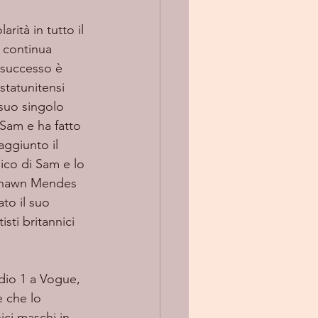
 continua 
i successo è 
statunitensi 
suo singolo 
Sam e ha fatto 
aggiunto il 
mico di Sam e lo 
e Shawn Mendes 
to il suo 
sti britannici 
 che lo 
ici maschi in 