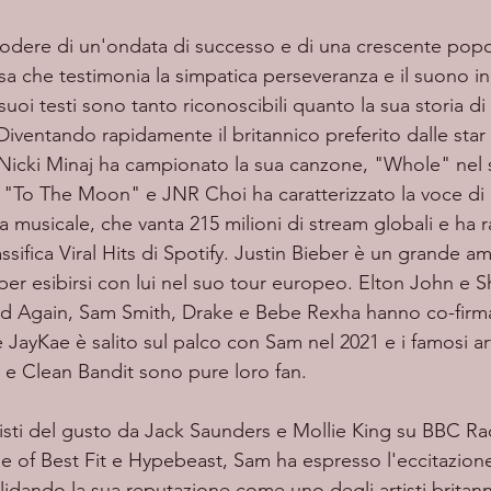
 che testimonia la simpatica perseveranza e il suono in
suoi testi sono tanto riconoscibili quanto la sua storia d
 Diventando rapidamente il britannico preferito dalle star 
 Nicki Minaj ha campionato la sua canzone, "Whole" nel 
"To The Moon" e JNR Choi ha caratterizzato la voce di 
ia musicale, che vanta 215 milioni di stream globali e ha r
ssifica Viral Hits di Spotify. Justin Bieber è un grande a
o per esibirsi con lui nel suo tour europeo. Elton John 
ed Again, Sam Smith, Drake e Bebe Rexha hanno co-firma
JayKae è salito sul palco con Sam nel 2021 e i famosi arti
e Clean Bandit sono pure loro fan.
 of Best Fit e Hypebeast, Sam ha espresso l'eccitazione
idando la sua reputazione come uno degli artisti britann