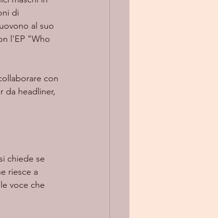
ni di 
muovono al suo 
con l'EP "Who 
collaborare con 
r da headliner, 
si chiede se 
e riesce a 
ile voce che 