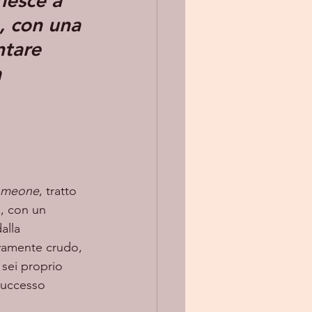
iesce a 
, con una 
ntare 
a
omeone
, tratto 
, con un 
alla 
vamente crudo, 
 sei proprio 
successo 