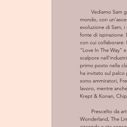
	Vediamo Sam godere di un'ondata di successo e di una crescente popolarità in tutto il 
mondo, con un'ascesa
evoluzione di Sam, i 
fonte di ispirazione.
con cui collaborare:
"Love In The Way" e 
scalpore nell'industr
primo posto nella cla
ha invitato sul palc
sono ammiratori, Fr
lavoro, mentre anche 
Krept & Konan, Chip 
	Prescelto da artisti del gusto da Jack Saunders e Mollie King su BBC Radio 1 a Vogue, 
Wonderland, The Line
circonda e sta consol