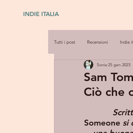
INDIE ITALIA
Tutti i post
Recensioni
Indie i
Sonia
25 gen 2023
Sam Tom
Ciò che 
	Scri
Someone
 si