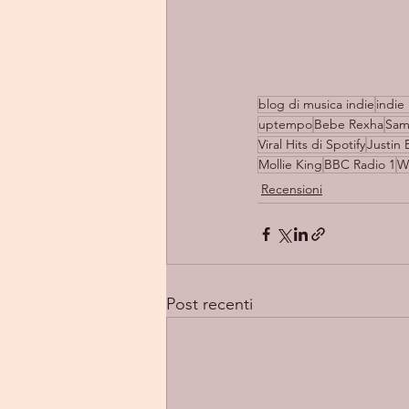
blog di musica indie
indie 
uptempo
Bebe Rexha
Sam
Viral Hits di Spotify
Justin 
Mollie King
BBC Radio 1
W
Recensioni
Post recenti