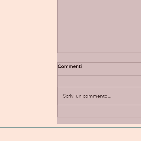
Commenti
Scrivi un commento...
Eupholia “Takes 2” -
introspezione e alternative
rock in una dimensione
emotiva e personale