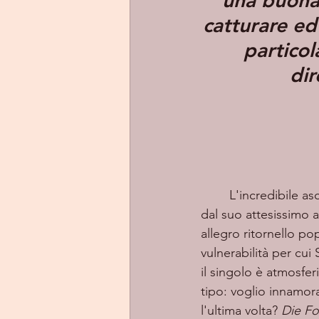
una buona 
catturare ed
particol
dir
	L'incredibile as
dal suo attesissimo 
allegro ritornello p
vulnerabilità per cu
il singolo è atmosfer
tipo: voglio innamor
l'ultima volta? 
Die F