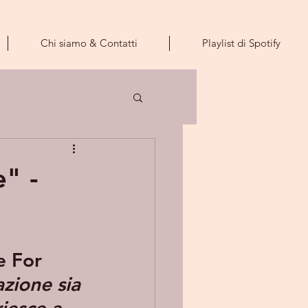
Chi siamo & Contatti
Playlist di Spotify
" -
e For 
azione sia 