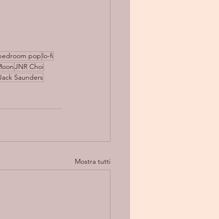
bedroom pop
lo-fi
Moon
JNR Choi
Jack Saunders
Mostra tutti