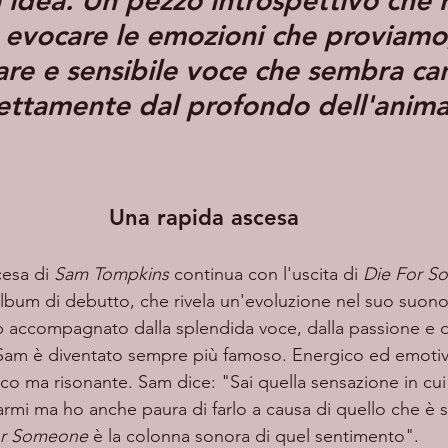
idea. Un pezzo introspettivo che r
 evocare le emozioni che proviamo
are e sensibile voce che sembra ca
ettamente dal profondo dell'anim
Una rapida ascesa
cesa di 
Sam Tompkins
 continua con l'uscita di 
Die For S
album di debutto, che rivela un'evoluzione nel suo suono
op accompagnato dalla splendida voce, dalla passione e d
i Sam è diventato sempre più famoso. Energico ed emoti
ico ma risonante. Sam dice: "Sai quella sensazione in cui
armi ma ho anche paura di farlo a causa di quello che è 
or Someone
 è la colonna sonora di quel sentimento".