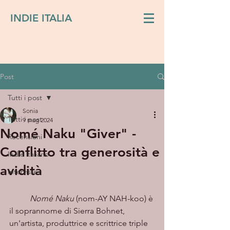
INDIE ITALIA
Post
Tutti i post
Sonia
Tutti i post
9 mag 2024
Nomé Naku "Giver" -
Recensioni
Conflitto tra generosità e
Indie italiano
avidità
Interviste
Nomé Naku
 (nom-AY NAH-koo) è 
il soprannome di Sierra Bohnet, 
un'artista, produttrice e scrittrice triple 