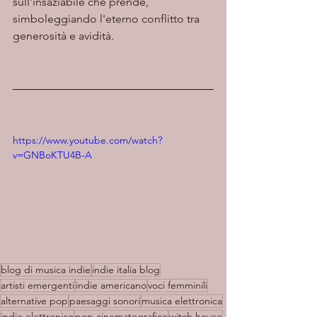
sull'insaziabile che prende, 
simboleggiando l'eterno conflitto tra 
generosità e avidità.
https://www.youtube.com/watch?
v=GNBoKTU4B-A
blog di musica indie
indie italia blog
artisti emergenti
indie americano
voci femminili
alternative pop
paesaggi sonori
musica elettronica
indie elettronico
pop cinematografico
witch house