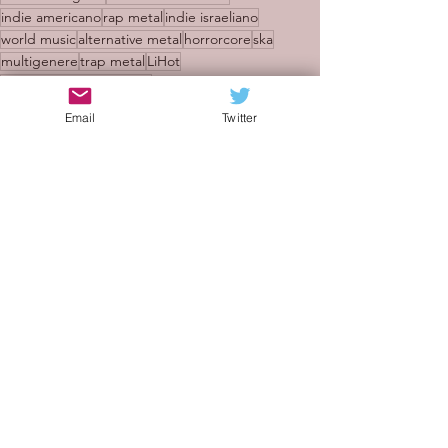
indie americano
rap metal
indie israeliano
world music
alternative metal
horrorcore
ska
multigenere
trap metal
LiHot
Everything and Nothing
Musician Institute di Hollywood
Dumb Bunny
Email
Twitter
Dirty Egoz
Fly
Recensioni
Mostra tutti
Post recenti