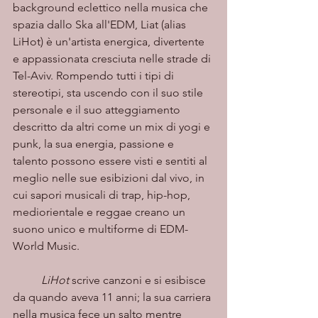
background eclettico nella musica che 
spazia dallo Ska all'EDM, Liat (alias 
LiHot) è un'artista energica, divertente 
e appassionata cresciuta nelle strade di 
Tel-Aviv. Rompendo tutti i tipi di 
stereotipi, sta uscendo con il suo stile 
personale e il suo atteggiamento 
descritto da altri come un mix di yogi e 
punk, la sua energia, passione e 
talento possono essere visti e sentiti al 
meglio nelle sue esibizioni dal vivo, in 
cui sapori musicali di trap, hip-hop, 
mediorientale e reggae creano un 
suono unico e multiforme di EDM-
World Music.
LiHot
 scrive canzoni e si esibisce 
da quando aveva 11 anni; la sua carriera 
nella musica fece un salto mentre 