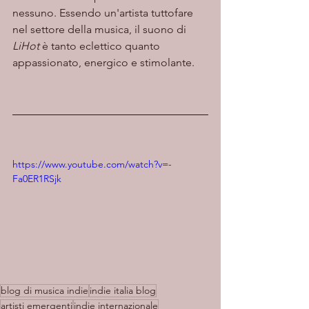
nessuno. Essendo un'artista tuttofare 
nel settore della musica, il suono di 
LiHot
 è tanto eclettico quanto 
appassionato, energico e stimolante.
https://www.youtube.com/watch?v=-
Fa0ER1RSjk
blog di musica indie
indie italia blog
artisti emergenti
indie internazionale