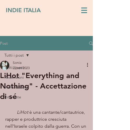
INDIE ITALIA
Post
Tutti i post
Sonia
Tutti i post
22 set 2023
LiHot "Everything and
Recensioni
Nothing" - Accettazione
Indie italiano
di sé
Interviste
LiHot
 è una cantante/cantautrice, 
rapper e produttrice cresciuta 
nell'Israele colpito dalla guerra. Con un 