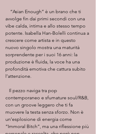
    “Asian Enough” è un brano che ti 
avvolge fin dai primi secondi con una 
vibe calda, intima e allo stesso tempo 
potente. Isabella Han-Bolelli continua a 
crescere come artista e in questo 
nuovo singolo mostra una maturità 
sorprendente per i suoi 16 anni: la 
produzione è fluida, la voce ha una 
profondità emotiva che cattura subito 
l’attenzione.
   Il pezzo naviga tra pop 
contemporaneo e sfumature soul/R&B, 
con un groove leggero che ti fa 
muovere la testa senza sforzo. Non è 
un’esplosione di energia come 
“Immoral Bitch”, ma una riflessione più 
personale e raccolta, che però non 