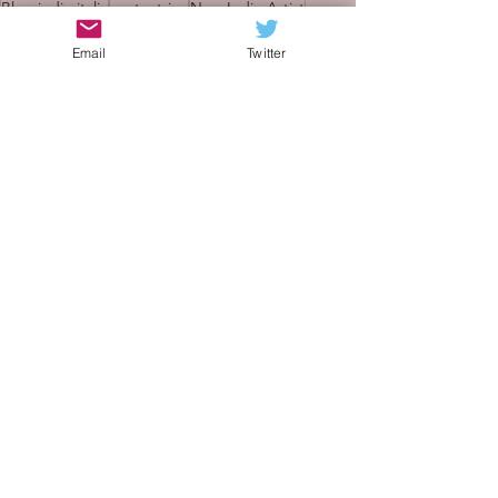
Blog indie italia
cantautrice
New Indie Artist
cantautori indie
soul pop
Email
Twitter
Recensioni
Mostra tutti
Post recenti