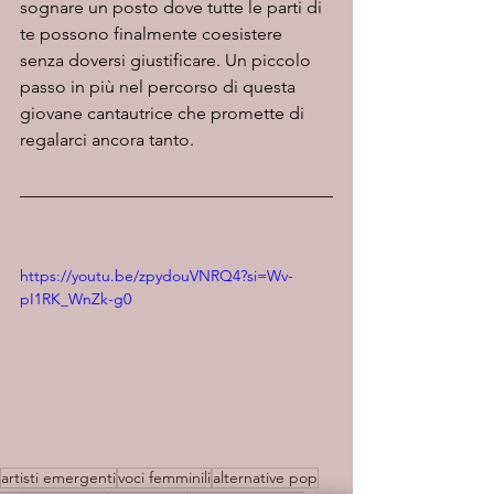
sognare un posto dove tutte le parti di 
te possono finalmente coesistere 
senza doversi giustificare. Un piccolo 
passo in più nel percorso di questa 
giovane cantautrice che promette di 
regalarci ancora tanto.
https://youtu.be/zpydouVNRQ4?si=Wv-
pI1RK_WnZk-g0
artisti emergenti
voci femminili
alternative pop