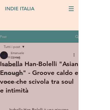
INDIE ITALIA
Post
Tutti i post
Emanuele
Tutti i post
22 mag
Isabella Han-Bolelli "Asian
Recensioni
Enough" - Groove caldo e
Indie italiano
voce che scivola tra soul
Interviste
e intimità
     Isabella Han-Bolelli è una giovane 