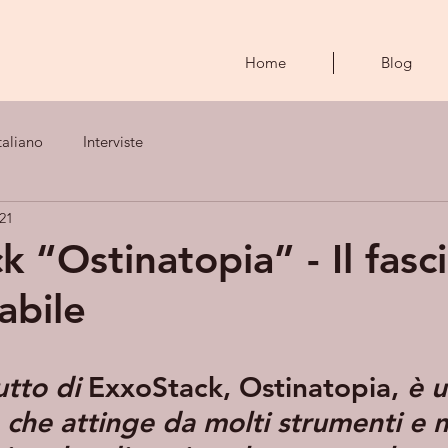
Home
Blog
taliano
Interviste
021
 “Ostinatopia” - Il fasc
fabile
tto di 
ExxoStack, Ostinatopia
,
 è 
che attinge da molti strumenti e 