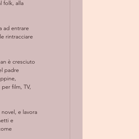
folk, alla 
le rintracciare 
el padre 
ippine, 
er film, TV, 
etti e 
 come 