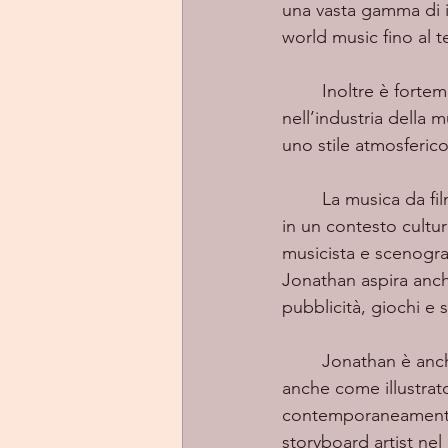
una vasta gamma di in
world music fino al t
	Inoltre è fortemente ispirato dalle opere di Vince Dicola e di Yanni e mira ad entrare 
nell’industria della mu
uno stile atmosferic
	La musica da film è in parte un affare di famiglia. In questo senso Jonathan è cresciuto 
in un contesto cultu
musicista e scenogra
Jonathan aspira anch
pubblicità, giochi e 
	Jonathan è anche un accanito fan dei fumetti tradizionali e delle graphic novel, e lavora 
anche come illustrato
contemporaneamente s
storyboard artist nel