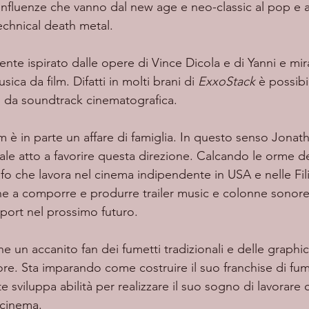
fluenze che vanno dal new age e neo-classic al pop e al 
echnical death metal. 
sica da film. Difatti in molti brani di 
ExxoStack
 è possibi
o da soundtrack cinematografica. 
rale atto a favorire questa direzione. Calcando le orme d
fo che lavora nel cinema indipendente in USA e nelle Fil
e a comporre e produrre trailer music e colonne sonore p
sport nel prossimo futuro. 
re. Sta imparando come costruire il suo franchise di fum
viluppa abilità per realizzare il suo sogno di lavorare
 cinema.