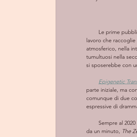
	Le prime pubbli
lavoro che raccoglie
atmosferico, nella int
tumultuosi nella sec
si sposerebbe con un
Epigenetic Tra
parte iniziale, ma co
comunque di due comp
espressive di dramma
	Sempre al 2020 risale la pubblicazione di “Cloud” composto da due brevissime tracce 
da un minuto, 
The Ze