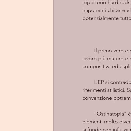
repertorio hard rock 
imponenti chitarre el
potenzialmente tutto
	Il primo vero e
lavoro più maturo e p
compositiva ed espli
	L’EP si contraddistingue per un elevato spessore culturale in quanto ricco di svariati 
riferimenti stilistici
convenzione potremm
	“Ostinatopia”
è
elementi molto divers
si fonde con influssi