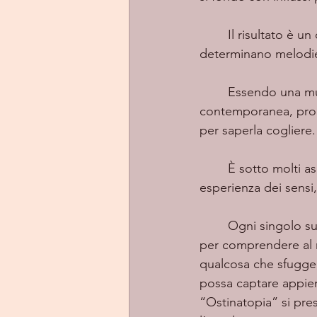
	Il risultato è un cocktail di ottima riuscita contenente piacevoli effusioni armoniche che 
determinano melodie u
	Essendo una musica che prende le distanze dai canoni commerciali della scena pop 
contemporanea, proba
per saperla cogliere.
	È sotto molti aspetti una musica contemplativa, profonda, che richiede un fare 
esperienza dei sensi,
	Ogni singolo suono è un tassello da ascoltare e riascoltare con particolare attenzione 
per comprendere al m
qualcosa che sfugge,
possa captare appien
“Ostinatopia” si pres