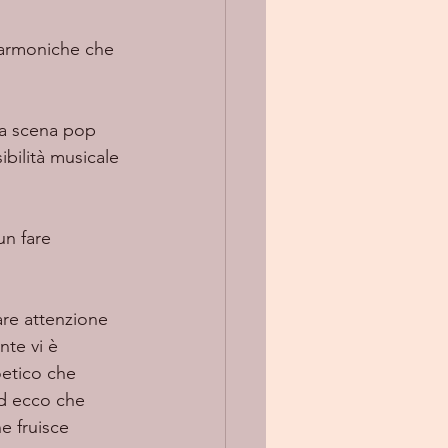
bilità musicale 
te vi è 
oetico che 
Ed ecco che 
e fruisce 