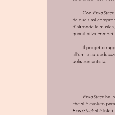
	Con 
ExxoStack
da qualsiasi comprom
d’altronde la musica, 
quantitativa-competit
	Il progetto rappresenta anche una sorta di percorso individuale di riflessione, volto 
all’umile autoeducaz
polistrumentista.
ExxoStack
 ha i
che si è evoluto para
ExxoStack
 si è infa