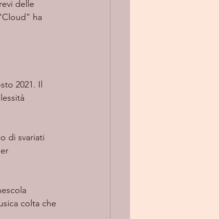
evi delle 
 “Cloud” ha 
sto 2021. Il 
lessità 
er 
 
mescola 
usica colta che 