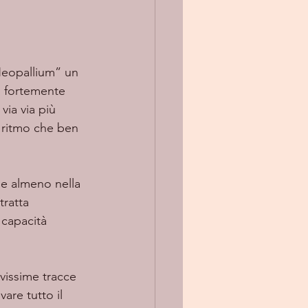
Neopallium” un 
, fortemente 
via via più 
 ritmo che ben 
ee almeno nella 
tratta 
capacità 
are tutto il 