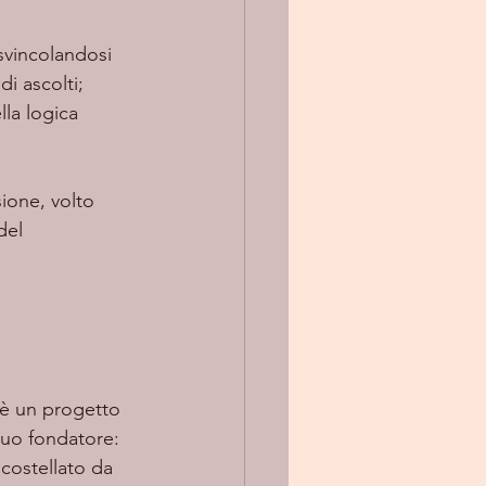
 svincolandosi 
i ascolti; 
lla logica 
del 
 è un progetto 
suo fondatore: 
costellato da 