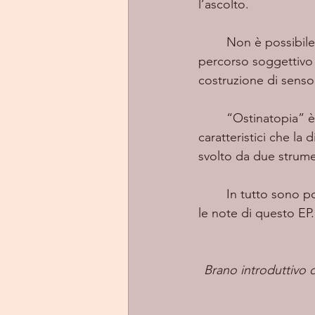
l’ascolto.  
	Non è possibile razionalizzare la bellezza per cui è l’ascoltatore che attraverso un 
percorso soggettivo 
costruzione di senso,
	“Ostinatopia” è un EP composto da 5 tracce, in cui ognuna possiede dei tratti 
caratteristici che la
svolto da due strumen
	In tutto sono poco meno di 20 minuti, 19 minuti e 16 secondi di totale immersione tra 
le note di questo EP.
Brano introduttivo d