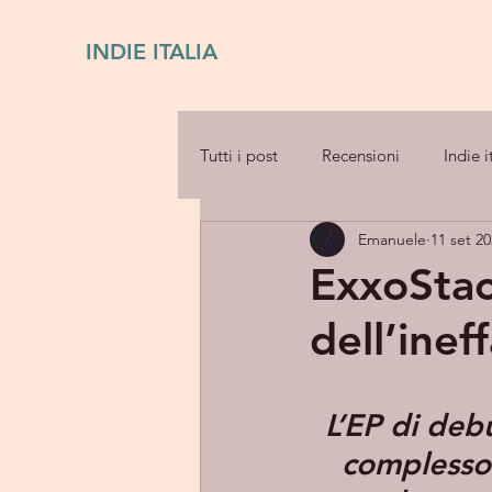
INDIE ITALIA
Tutti i post
Recensioni
Indie i
Emanuele
11 set 2
ExxoStack
dell’inef
L’EP di debu
complesso 