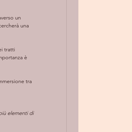
cercherà una 
importanza è 
più elementi di 