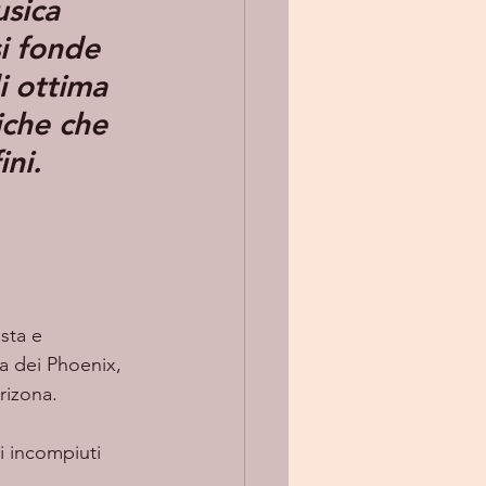
sica 
i fonde 
i ottima 
iche che 
ni.
sta e 
ta dei Phoenix, 
izona. 