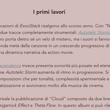
I primi lavori
cazioni di 
ExxoStack
 risalgono allo scorso anno. Con “
 due tracce completamente strumentali: 
Autotelic Storm
ro porta dietro sé un velo di mistero, ma i suoni si fanno 
onda metà della canzone in un crescendo progressivo di
a dinamica narrativa da action movie. 
nscendence
 invece presenta sonorità più posate ed eter
me 
Autotelic Storm
 aumenta di ritmo in progressione. Si 
osizioni che per tonalità, complessità sperimentale e 
tizzazione si avvicinano molto alla musica da cinema. 
igarnick Effect
 e 
Theta Flow
. In questo album si può rilev