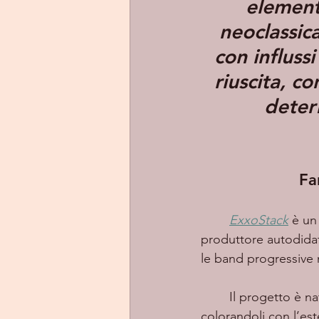
elementi
neoclassica
con influssi
riuscita, c
deter
Fa
ExxoStack
 è un
produttore autodidatt
le band progressive
	Il progetto è nato nel 2016 mosso dalla volontà di riscoprire vecchi lavori incompiuti 
colorandoli con l’est