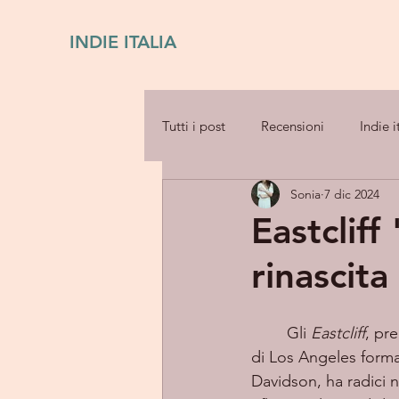
INDIE ITALIA
Tutti i post
Recensioni
Indie i
Sonia
7 dic 2024
Eastcliff
rinascita
	Gli 
Eastcliff
, pr
di Los Angeles form
Davidson, ha radici n