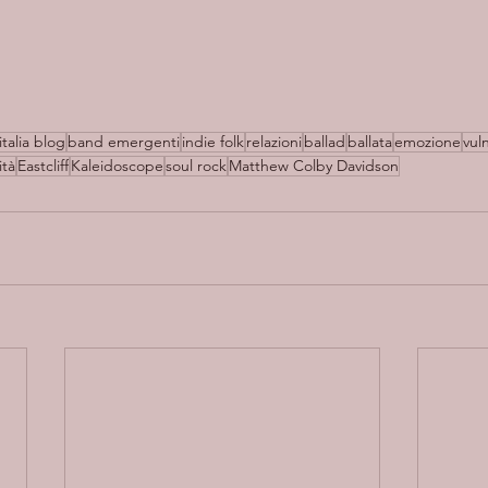
italia blog
band emergenti
indie folk
relazioni
ballad
ballata
emozione
vul
ità
Eastcliff
Kaleidoscope
soul rock
Matthew Colby Davidson