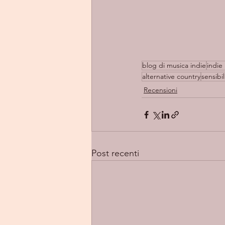
blog di musica indie
indie 
alternative country
sensibil
Recensioni
Post recenti