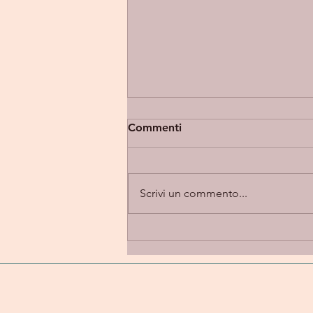
Commenti
Scrivi un commento...
Eupholia “Takes 2” -
introspezione e alternative
rock in una dimensione
emotiva e personale