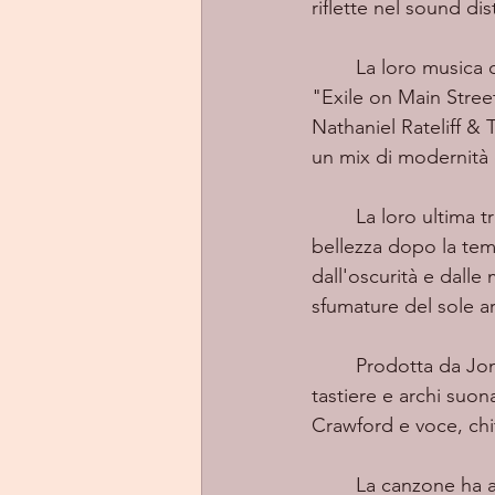
riflette nel sound dis
	La loro musica combina l'energia e l'intensità di classici come "Sticky Fingers" ed 
"Exile on Main Stree
Nathaniel Rateliff &
un mix di modernità 
	La loro ultima t
bellezza dopo la te
dall'oscurità e dall
sfumature del sole ar
	Prodotta da Jon Gilbert (Mt. Joy, Flipturn) e registrata nel suo studio di casa con 
tastiere e archi suo
Crawford e voce, chit
	La canzone ha avuto origine da una poesia scritta da Matt durante il lockdown, un 