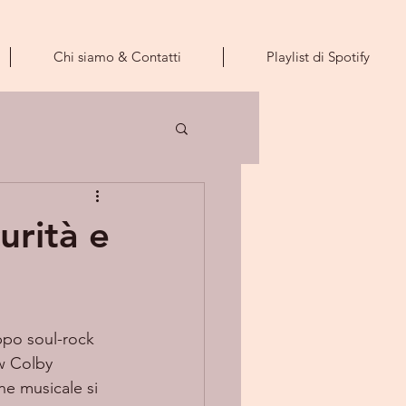
Chi siamo & Contatti
Playlist di Spotify
urità e
po soul-rock 
w Colby 
ne musicale si 