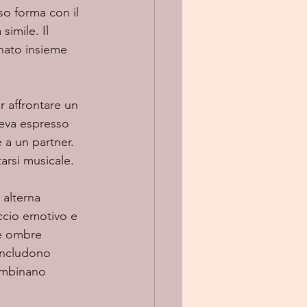
so forma con il 
imile. Il 
inato insieme 
eva espresso 
a un partner. 
arsi musicale.
 alterna 
occio emotivo e 
le ombre 
includono 
combinano 