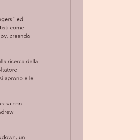
tisti come 
Joy, creando 
lla ricerca della 
ltatore 
si aprono e le 
 
Andrew 