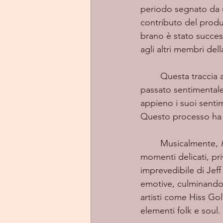
periodo segnato da un
contributo del produt
brano è stato success
agli altri membri del
	Questa traccia appresenta per Matt un atto di vulnerabilità, un modo per affrontare un 
passato sentimentale
appieno i suoi senti
Questo processo ha r
	Musicalmente, 
momenti delicati, pri
imprevedibile di Jeff
emotive, culminando 
artisti come Hiss Go
elementi folk e soul.