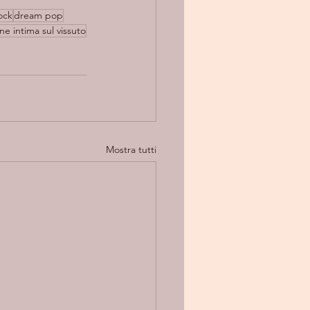
ock
dream pop
one intima sul vissuto
Mostra tutti