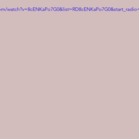
com/watch?v=8cENKaPo7G0&list=RD8cENKaPo7G0&start_radio