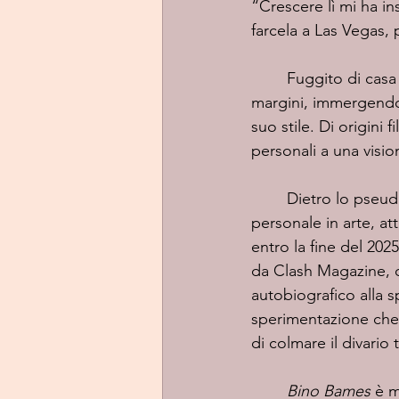
“Crescere lì mi ha i
farcela a Las Vegas,
	Fuggito di casa a 15 anni, ha attraversato New York, Los Angeles e Portland, vivendo ai 
margini, immergendo
suo stile. Di origini 
personali a una visi
	Dietro lo pseudonimo si cela Gino James Rayos, un talento che trasforma l'esperienza 
personale in arte, a
entro la fine del 202
da Clash Magazine, c
autobiografico alla s
sperimentazione che 
di colmare il divario
Bino Bames
 è m