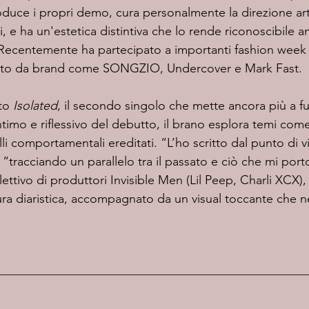
oduce i propri demo, cura personalmente la direzione arti
vi, e ha un'estetica distintiva che lo rende riconoscibile a
ecentemente ha partecipato a importanti fashion week 
stito da brand come SONGZIO, Undercover e Mark Fast.
to 
Isolated
, il secondo singolo che mette ancora più a fu
ntimo e riflessivo del debutto, il brano esplora temi come l
li comportamentali ereditati. “L’ho scritto dal punto di vi
“tracciando un parallelo tra il passato e ciò che mi por
lettivo di produttori Invisible Men (Lil Peep, Charli XCX),
tura diaristica, accompagnato da un visual toccante che ne