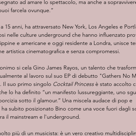
nsegnato ad amare lo spettacolo, ma anche a sopravvivere.
 puoi farcela ovunque.”
si nelle culture underground che hanno influenzato pro
filippine e americane e oggi residente a Londra, unisce tes
one artistica cinematografica e senza compromessi.
ttualmente al lavoro sul suo EP di debutto "Gathers No Mo
5. Il suo primo singolo 
Cocktail Princess
 è stato accolto 
he lo ha definito “un manifesto lussureggiante, uno sg
porcizia sotto il glamour.” Una miscela audace di pop e 
ha subito posizionato Bino come una voce fuori dagli s
 tra il mainstream e l'underground.
olto più di un musicista: è un vero creativo multidiscipli