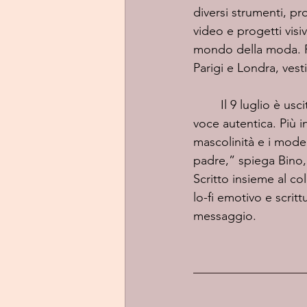
diversi strumenti, pr
video e progetti visi
mondo della moda. R
Parigi e Londra, ve
	Il 9 luglio è usci
voce autentica. Più i
mascolinità e i model
padre,” spiega Bino, 
Scritto insieme al col
lo-fi emotivo e scrit
messaggio.