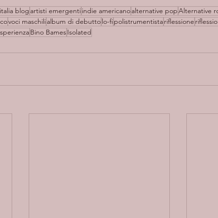
italia blog
artisti emergenti
indie americano
alternative pop
Alternative r
ico
voci maschili
album di debutto
lo-fi
polistrumentista
riflessione
riflessi
sperienza
Bino Bames
Isolated