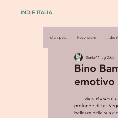
INDIE ITALIA
Tutti i post
Recensioni
Indie i
Sonia
11 lug 2025
Bino Bam
emotivo 
Bino Bames
 è u
profonde di Las Vega
bellezza della sua ci