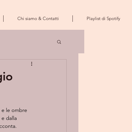
Chi siamo & Contatti
Playlist di Spotify
gio
ti e le ombre 
e dalla 
cconta. 