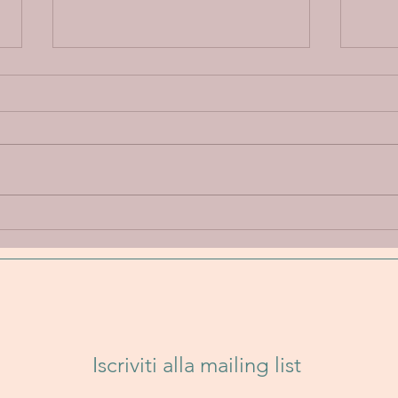
Annie Elise “Let Go” - Un
Band
viaggio emotivo tra
Un i
delicatezza, introspezione e
folk
sperimentazione sonora
senz
Iscriviti alla mailing list