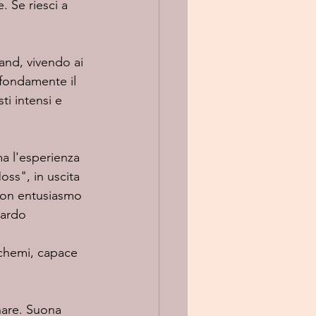
 Se riesci a 
fondamente il 
ti intensi e 
ss", in uscita 
con entusiasmo 
uardo 
chemi, capace 
nare. Suona 