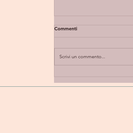
Commenti
Scrivi un commento...
Eupholia “Takes 2” -
introspezione e alternative
rock in una dimensione
emotiva e personale