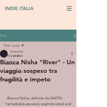
INDIE ITALIA
Post
Tutti i post
Emanuele
Tutti i post
2 ott 2025
Bianca Nisha "River" - Un
Recensioni
viaggio sospeso tra
Indie italiano
fragilità e impeto
Interviste
   Bianca Nisha, definita da GAFFA 
“remarkably assured, sophisticated and 