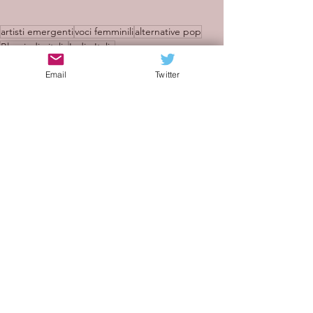
artisti emergenti
voci femminili
alternative pop
Blog indie italia
Indie Italia
Il suono dell'indie autentico e profondo
Email
Twitter
indie danese
Recensioni
Mostra tutti
Post recenti