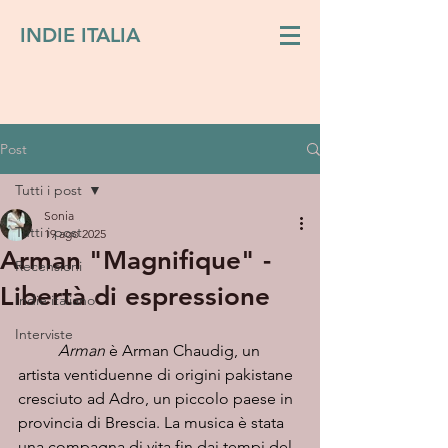
INDIE ITALIA
Post
Tutti i post
Sonia
Tutti i post
19 ago 2025
Arman "Magnifique" -
Recensioni
Libertà di espressione
Indie italiano
Interviste
Arman
 è Arman
Chaudig, un 
artista ventiduenne di origini pakistane 
cresciuto ad Adro, un piccolo paese in 
provincia di Brescia. La musica è stata 
una compagna di vita fin dai tempi del 