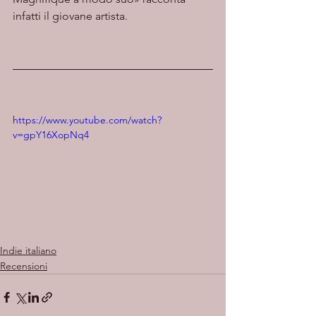
infatti il giovane artista.
https://www.youtube.com/watch?
v=gpY16XopNq4
Indie italiano
Recensioni