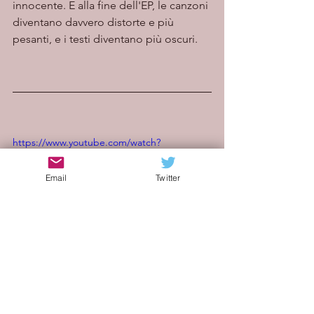
innocente. E alla fine dell'EP, le canzoni 
diventano davvero distorte e più 
pesanti, e i testi diventano più oscuri. 
https://www.youtube.com/watch?
v=PCghiKjfJb8
Email
Twitter
blog di musica indie
indie italia blog
artisti emergenti
indie internazionale
indie americano
indie pop
indie rock
indie italia