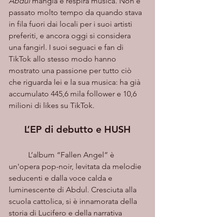
Abdul 
mangia e respira musica. Non è 
passato molto tempo da quando stava 
in fila fuori dai locali per i suoi artisti 
preferiti, e ancora oggi si considera 
una fangirl. I suoi seguaci e fan di 
TikTok allo stesso modo hanno 
mostrato una passione per tutto ciò 
che riguarda lei e la sua musica: ha già 
accumulato 445,6 mila follower e 10,6 
milioni di likes su TikTok. 
L’EP di debutto e HUSH
	L’album “Fallen Angel” è 
un'opera pop-noir, levitata da melodie 
seducenti e dalla voce calda e 
luminescente di Abdul. Cresciuta alla 
scuola cattolica, si è innamorata della 
storia di Lucifero e della narrativa 