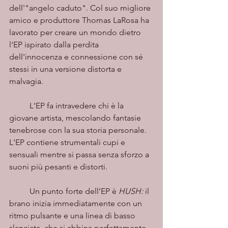
dell'"angelo caduto". Col suo migliore 
amico e produttore Thomas LaRosa ha 
lavorato per creare un mondo dietro 
l'EP ispirato dalla perdita 
dell'innocenza e connessione con sé 
stessi in una versione distorta e 
malvagia. 
	L'EP fa intravedere chi è la 
giovane artista, mescolando fantasie 
tenebrose con la sua storia personale. 
L'EP contiene strumentali cupi e 
sensuali mentre si passa senza sforzo a 
suoni più pesanti e distorti. 
	Un punto forte dell’EP è 
HUSH:
 il 
brano inizia immediatamente con un 
ritmo pulsante e una linea di basso 
slanciata, che si abbina perfettamente 