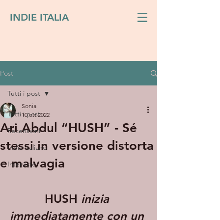
INDIE ITALIA
Post
Tutti i post
Sonia
Tutti i post
10 ott 2022
Ari Abdul “HUSH” - Sé
Recensioni
stessi in versione distorta
Indie italiano
e malvagia
Interviste
HUSH 
inizia 
immediatamente con un 