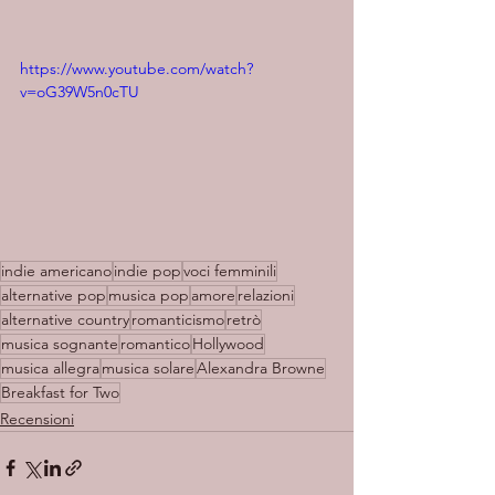
https://www.youtube.com/watch?
v=oG39W5n0cTU
indie americano
indie pop
voci femminili
alternative pop
musica pop
amore
relazioni
alternative country
romanticismo
retrò
musica sognante
romantico
Hollywood
musica allegra
musica solare
Alexandra Browne
Breakfast for Two
Recensioni