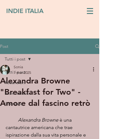
INDIE ITALIA
Post
Tutti i post
Sonia
Tutti i post
7 mar 2025
Alexandra Browne
Recensioni
"Breakfast for Two" -
Indie italiano
Amore dal fascino retrò
Interviste
Alexandra Browne
 è una 
cantautrice americana che trae 
ispirazione dalla sua vita personale e 