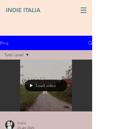
INDIE ITALIA
Blog
Tutti i post
Tutti i post
Recensioni
Indie italiano
Load video
Interviste
Sonia
25 apr 2025