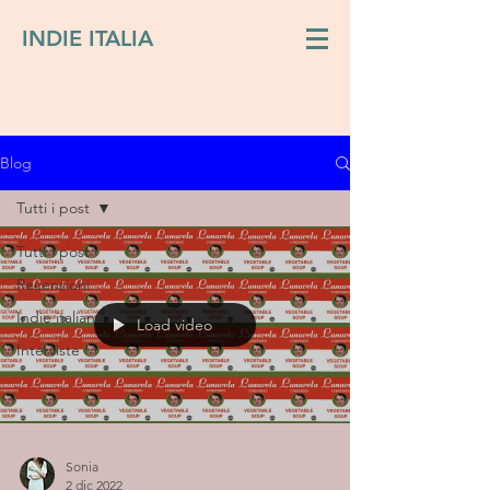
INDIE ITALIA
Blog
Tutti i post
Tutti i post
Recensioni
Indie italiano
Load video
Interviste
Sonia
2 dic 2022